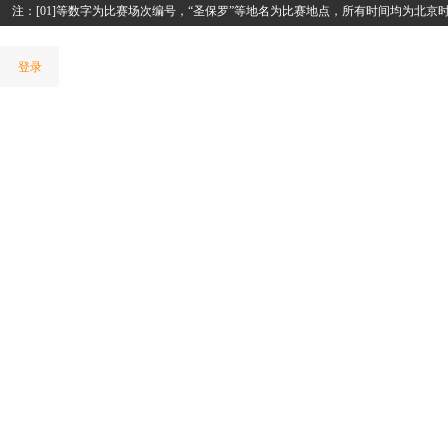
注：[01]等数字为比赛场次编号，“圣保罗”等地名为比赛地点，所有时间均为北京
登录