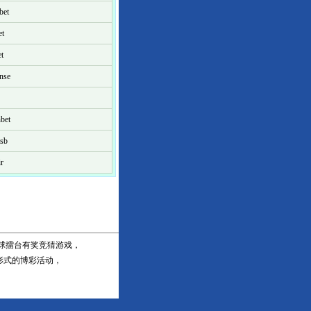
bet
et
t
nse
bet
sb
ir
球擂台有奖竞猜游戏，
形式的博彩活动，