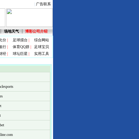
|
广告联系
┆
场地天气
┆
博彩公司介绍
比分
|
足球擂台
|
综合网站
银行
|
体育QQ群
|
足球宝贝
财经
|
球坛巨星
|
实用工具
clesports
es
t
t
bet
line.com