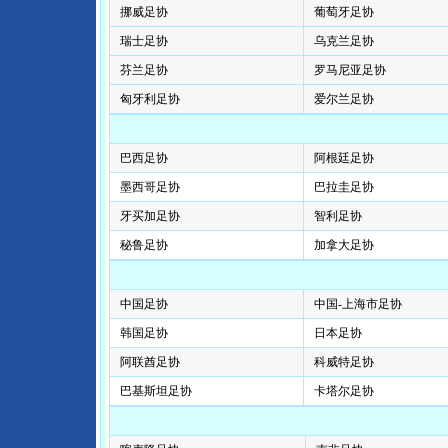
挪威足协
葡萄牙足协
瑞士足协
乌克兰足协
芬兰足协
罗马尼亚足协
匈牙利足协
爱尔兰足协
巴西足协
阿根廷足协
墨西哥足协
巴拉圭足协
牙买加足协
智利足协
秘鲁足协
加拿大足协
中国足协
中国-上海市足协
韩国足协
日本足协
阿联酋足协
科威特足协
巴基斯坦足协
卡塔尔足协